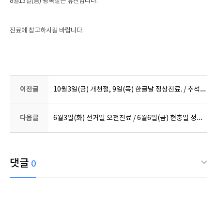
8월15일(금) 광복절은 휴진입니다.
진료에 참고하시길 바랍니다.
10
월3일(금) 개천절, 9일(목) 한글날 정상진료. / 추석연휴 5일(일)~8일(수) 휴진안내 입니다.
이전글
6월
3일(화) 선거일 오전진료 / 6월6일(금) 현충일 정상진료 안내입니다.
다음글
댓글
0